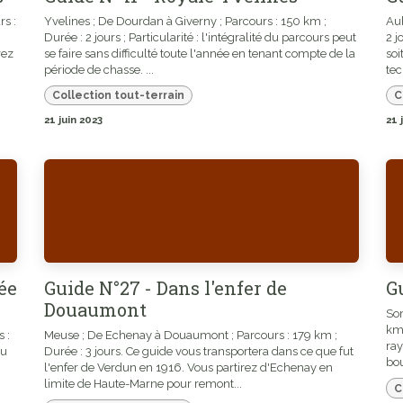
rs :
Yvelines ; De Dourdan à Giverny ; Parcours : 150 km ;
Aub
Durée : 2 jours ; Particularité : l'intégralité du parcours peut
2 j
rez
se faire sans difficulté toute l'année en tenant compte de la
soi
période de chasse. ...
tec
Collection tout-terrain
C
21 juin 2023
21 
lée
Guide N°27 - Dans l'enfer de
G
Douaumont
Som
km 
 :
Meuse ; De Echenay à Douaumont ; Parcours : 179 km ;
ray
du
Durée : 3 jours. Ce guide vous transportera dans ce que fut
bou
l'enfer de Verdun en 1916. Vous partirez d'Echenay en
limite de Haute-Marne pour remont...
C