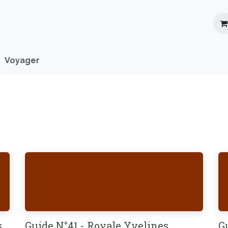
Location
Roadbooks
Blog
FAQ
Voyager
s
Guide N°41 - Royale Yvelines
G