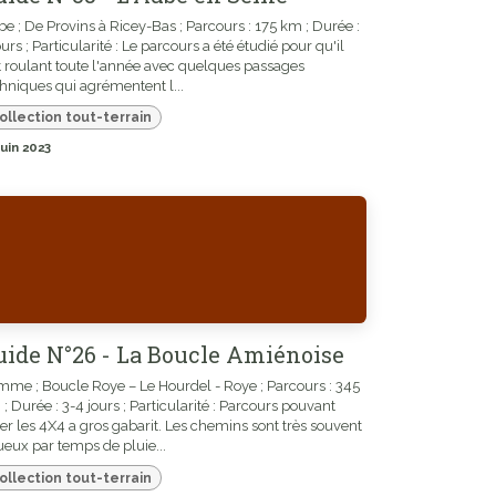
e ; De Provins à Ricey-Bas ; Parcours : 175 km ; Durée :
ours ; Particularité : Le parcours a été étudié pour qu'il
t roulant toute l'année avec quelques passages
hniques qui agrémentent l...
ollection tout-terrain
juin 2023
uide N°26 - La Boucle Amiénoise
me ; Boucle Roye – Le Hourdel - Roye ; Parcours : 345
; Durée : 3-4 jours ; Particularité : Parcours pouvant
er les 4X4 a gros gabarit. Les chemins sont très souvent
eux par temps de pluie...
ollection tout-terrain