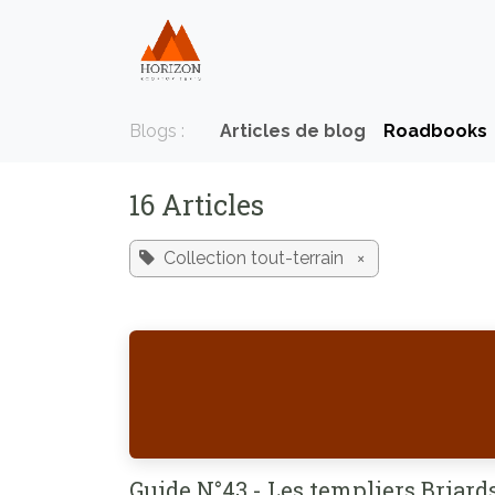
Se rendre au contenu
Home
Nos produits
Blogs :
Articles de blog
Roadbooks
16 Articles
Collection tout-terrain
×
Guide N°43 - Les templiers Briard