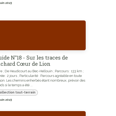
juin 2023
ide N°18 - Sur les traces de
ichard Cœur de Lion
e ; De Heudicourt au Bec-Hellouin ; Parcours : 133 km ;
ée : 2 jours ; Particularité : Parcours agréable en toute
son. Les chemins enherbés étant nombreux, prévoir des
s si le temps a été ...
ollection tout-terrain
juin 2023