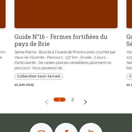
Guide N°16 - Fermes fortifiées du
G
pays de Brie
S
 km
Seine Marne ; Boucle à l'ouest de Provins avec crochet par
Yon
le
Vaux-le-Vicomte ; Parcours : 137 km ; Durée : 2 jours ;
123
Particularité : De vastes plaines céréalières jalonnent ce
Sén
parcours. Vous passerez de...
boi
Collection tout-terrain
C
21 juin 2023
21 
1
2