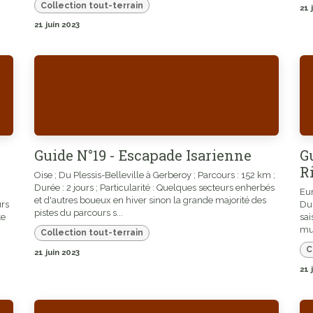
Collection tout-terrain
21 
21 juin 2023
Guide N°19 - Escapade Isarienne
Gu
R
Oise ; Du Plessis-Belleville à Gerberoy ; Parcours : 152 km ;
Durée : 2 jours ; Particularité : Quelques secteurs enherbés
Eur
et d'autres boueux en hiver sinon la grande majorité des
urs
Dur
pistes du parcours s...
te
sai
mud
Collection tout-terrain
C
21 juin 2023
21 