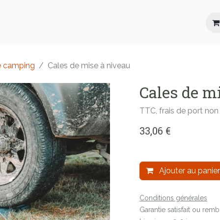
Location
Roadbooks
Blog
FAQ
e camping
Cales de mise à niveau
Cales de m
TTC, frais de port no
33,06
€
Ajouter au panier
Conditions générales
Garantie satisfait ou rem