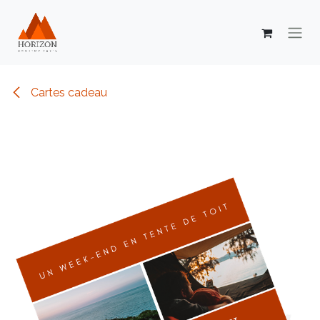
Se rendre au contenu
Cartes cadeau