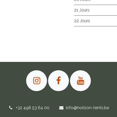
21 Jours
22 Jours
+32 498 53 64 00
info@horizon-tents.be