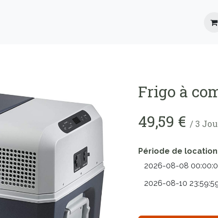
Location
Roadbooks
Blog
FAQ
Frigo à co
49,59
€
/
3
Jou
Période de location