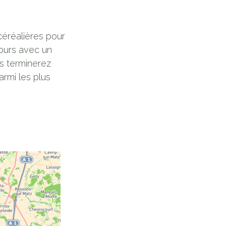
 céréalières pour
ours avec un
us terminerez
armi les plus