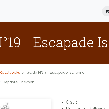
Location
Roadbooks
Blog
FAQ
°19 - Escapade I
Roadbooks
Guide N°19 - Escapade Isarienne
r
Baptiste Gheysen
Oise ;
Du Plessis-Belleville