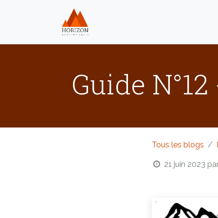
Se rendre au contenu
Home
Nos produits
Guide N°12 
Tous les blogs
21 juin 2023
pa