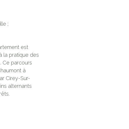
le ;
partement est
 la pratique des
s. Ce parcours
Chaumont à
par Cirey-Sur-
ins alternants
rêts.