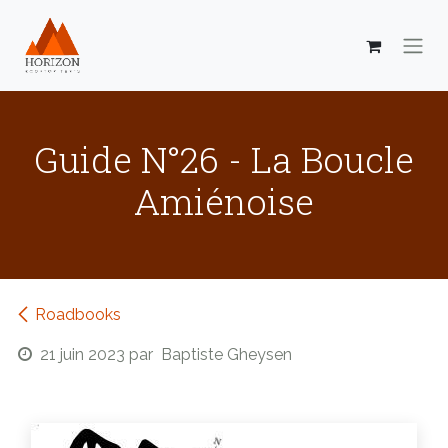
Se rendre au contenu
Guide N°26 - La Boucle
Amiénoise
Roadbooks
21 juin 2023
par
Baptiste Gheysen