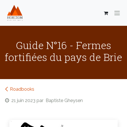
Se rendre au contenu
Guide N°16 - Fermes
fortifiées du pays de Brie
Roadbooks
21 juin 2023
par
Baptiste Gheysen