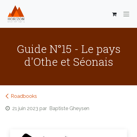
Se rendre au contenu
Guide N°15 - Le pays
d'Othe et Séonais
Roadbooks
21 juin 2023
par
Baptiste Gheysen